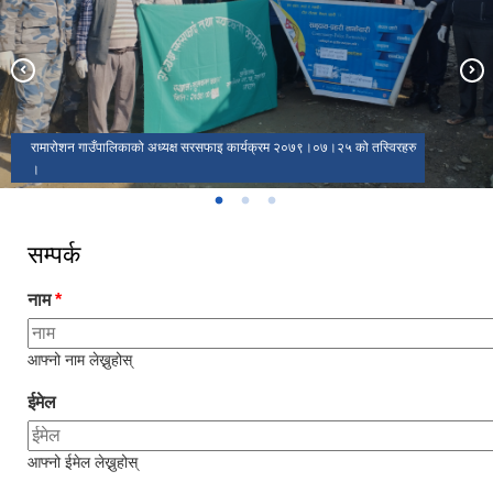
हिमपातको समयमा देखिएको मनमोहक दृश्य
रामारोशन गाउँपालिकाको अध्यक्ष सरसफाइ कार्यक्रम २०७९।०७।२५ को तस्विरहरु
।
विपत व्यविस्थापन सम्बन्धि कार्यक्रमको तस्विर।
सम्पर्क
नाम
*
आफ्नो नाम लेख्नुहोस्
ईमेल
आफ्नो ईमेल लेख्नुहोस्