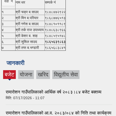
वडा नं
नाम थर
सम्पर्क नं
१
श्री चक्र ब.साउद
९८४८४७२९२२
२
श्री मिन ब.परियार
९८६८७७६५१३
३
श्री गणेश ब.साउद
९८४८१०११८९
४
श्री तर्क राज उपाध्याय
९८४८६३८९६६
५
श्री केशर ब. शाह
९८४८५९५१४८
६
श्री शुशिल साउद
९८६५६३९८६३
७
श्री तप्त ब.भण्डारी
९८६५६८३८४१
जानकारी
बजेट
योजना
खरिद
विद्युतीय सेवा
(active
tab)
रामारोशन गाउँपालिकाको आर्थिक वर्ष २०८३।८४ बजेट बक्तव्य
मिति:
07/17/2026 - 11:07
रामारोशन गाउँपालिकाको आ.व. २०८३/०८४ को निति तथा कार्यक्रम