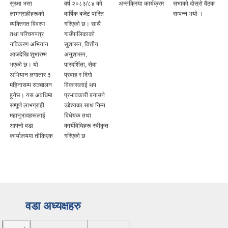
सुरक्षा भत्ता
वर्ष २०८३/८४ को
अन्तक्रिया कार्यक्रम
सभाको दोस्रो वैठक
लाभग्राहीहरूको
वार्षिक बजेट पारित
सम्पन्न भयो ।
व्यक्तिगत विवरण
गरिएको छ। साथै
तथा परिचयपत्र
गाउँपालिकाको
नविकरण अभियान
सुशासन, वित्तीय
आजदेखि शुभारम्भ
अनुशासन,
भएको छ। यो
पारदर्शिता, सेवा
अभियान लगातार ३
प्रवाह र दिगो
महिनासम्म सञ्चालन
विकासलाई थप
हुनेछ। यस अवधिमा
प्रभावकारी बनाउने
सम्पूर्ण लाभग्राही
उद्देश्यका साथ निम्न
महानुभावहरूलाई
विधेयक तथा
आफ्नो वडा
कार्यविधिहरू स्वीकृत
कार्यालयमा तोकिएक
गरिएको छ
वडा अध्यक्षहरु