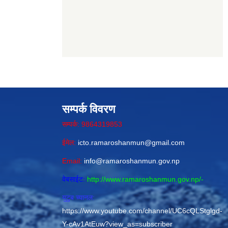
सम्पर्क विवरण
सम्पर्क: 9864319853
ईमेल:
icto.ramaroshanmun@gmail.com
Email:
info@ramaroshanmun.gov.np
वेबसाईट:
http://www.ramaroshanmun.gov.np/
-
युटुब च्यानल:
https://www.youtube.com/channel/UC6cQLStglgd-
Y-cAv1AtEuw?view_as=subscriber