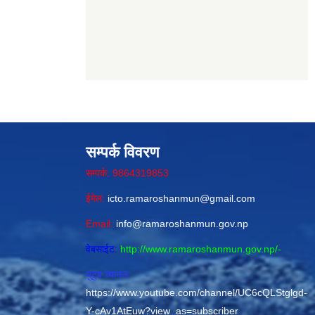
सम्पर्क विवरण
सम्पर्क: 9864319853
ईमेल:
icto.ramaroshanmun@gmail.com
Email:
info@ramaroshanmun.gov.np
वेबसाईट:
http://www.ramaroshanmun.gov.np/
-
युटुब च्यानल:
https://www.youtube.com/channel/UC6cQLStglgd-
Y-cAv1AtEuw?view_as=subscriber