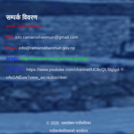
सम्पर्क विवरण
सम्पर्क: 9864319853
ईमेल:
icto.ramaroshanmun@gmail.com
Email:
info@ramaroshanmun.gov.np
वेबसाईट:
http://www.ramaroshanmun.gov.np/
-
युटुब च्यानल:
https://www.youtube.com/channel/UC6cQLStglgd-Y-
cAv1AtEuw?view_as=subscriber
© 2026 रामारोशन गाउँपालिका
गाउँकार्यपालिकाकाे कार्यालय