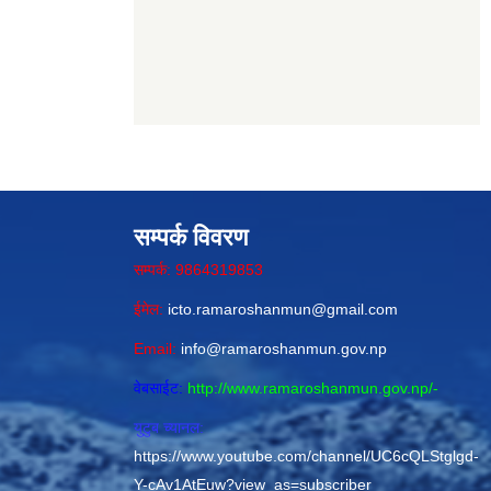
सम्पर्क विवरण
सम्पर्क: 9864319853
ईमेल:
icto.ramaroshanmun@gmail.com
Email:
info@ramaroshanmun.gov.np
वेबसाईट:
http://www.ramaroshanmun.gov.np/
-
युटुब च्यानल:
https://www.youtube.com/channel/UC6cQLStglgd-
Y-cAv1AtEuw?view_as=subscriber