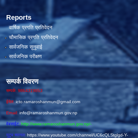
Reports
वार्षिक प्रगति प्रतिवेदन
चौमासिक प्रगति प्रतिवेदन
सार्वजनिक सुनुवाई
सार्वजनिक परीक्षण
सम्पर्क विवरण
सम्पर्क: 9864319853
ईमेल:
icto.ramaroshanmun@gmail.com
Email:
info@ramaroshanmun.gov.np
वेबसाईट:
http://www.ramaroshanmun.gov.np/
-
युटुब च्यानल:
https://www.youtube.com/channel/UC6cQLStglgd-Y-